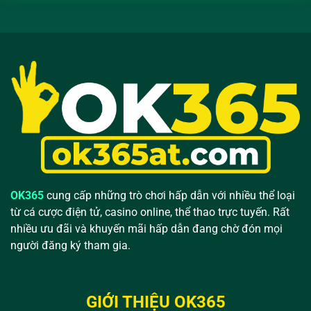
Nhà cái OK365 nằm trong danh sách nền tảng chuyên nghiệp
Quá trình thành lập
OK365 ra mắt vào năm 2018, văn phòng làm việc tại
Manila, Philippines. Nhà cái được biết đến là trung tâm
quản lý và cấp phép cho các nhà cái hợp pháp tại châu Á
(
PAGCOR
). Được vận hành bởi một đội ngũ phát triển giàu
kinh nghiệm trong lĩnh vực công nghệ cá cược trực tuyến,
OK365
cung cấp những trò chơi hấp dẫn với nhiều thể loại
đơn vị nhanh chóng khẳng định vị thế trên thị trường.
từ cá cược điện tử, casino online, thể thao trực tuyến. Rất
Công ty chủ quản sở hữu nguồn ngân sách dồi dào và hoạt
nhiều ưu đãi và khuyến mãi hấp dẫn đang chờ đón mọi
động trên nhiều quốc gia, từ châu Á đến châu Âu. Việc này
người đăng ký tham gia.
giúp nhà cái đảm bảo sự ổn định nhằm mang lại trải
nghiệm cá cược đẳng cấp quốc tế cho các hội viên.
GIỚI THIỆU OK365