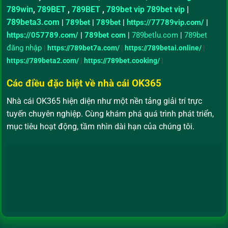
789win
,
789BET
,
789BET
,
789bet vip
789bet vip
|
789beta3.com
|
789bet
|
789bet
|
https://77789vip.com/
|
https://057789.com/
|
789bet com
|
789betlu.com
|
789bet
đăng nhập
|
https://789bet7a.com/
|
https://789betai.online/
|
https://789beta2.com/
|
https://789bet.cooking/
|
Các điều đặc biệt về nhà cái OK365
Nhà cái OK365 hiện diện như một nền tảng giải trí trực
tuyến chuyên nghiệp. Cùng khám phá quá trình phát triển,
mục tiêu hoạt động, tầm nhìn dài hạn của chúng tôi.